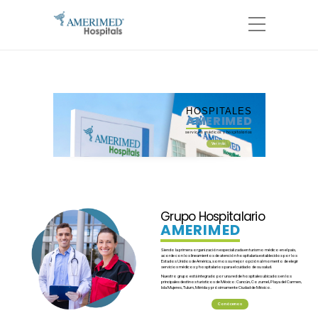
HOSPITALES
AMERIMED
servicios médicos y hospitalarios
Ver más
Grupo Hospitalario
AMERIMED
Siendo la primera organización especializada en turismo médico en el país,
acorde con los lineamientos de atención hospitalaria establecidos por los
Estados Unidos de América, somos su mejor opción al momento de elegir
servicios médicos y hospitalarios para el cuidado de su salud.
Nuestro grupo está integrado por una red de hospitales ubicados en los
principales destinos turisticos de México: Cancún, Cozumel, Playa del Carmen,
Isla Mujeres, Tulum, Mérida y próximamente Ciudad de México.
Conócenos