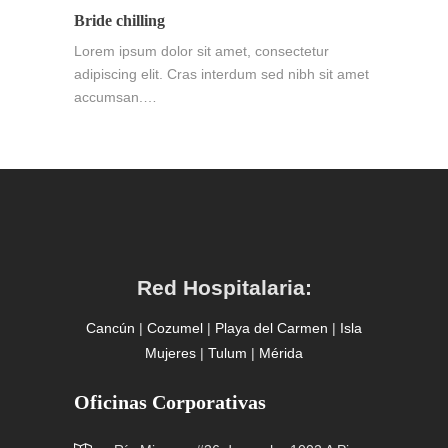
Bride chilling
Lorem ipsum dolor sit amet, consectetur
adipiscing elit. Cras interdum sed nibh sit amet
accumsan.…
Red Hospitalaria:
Cancún
|
Cozumel
|
Playa del Carmen
|
Isla
Mujeres
|
Tulum
|
Mérida
Oficinas Corporativas