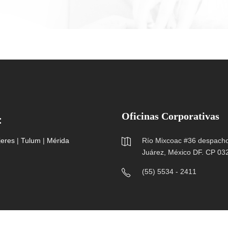
Oficinas Corporativas
:
jeres
|
Tulum
|
Mérida
Río Mixcoac #36 despacho 
Juárez, México DF. CP 03
(55) 5534 - 2411