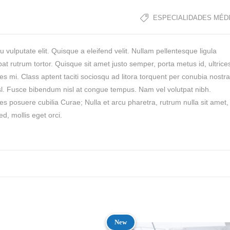
ESPECIALIDADES MÉD
u vulputate elit. Quisque a eleifend velit. Nullam pellentesque ligula
pat rutrum tortor. Quisque sit amet justo semper, porta metus id, ultrice
 mi. Class aptent taciti sociosqu ad litora torquent per conubia nostra
isl. Fusce bibendum nisl at congue tempus. Nam vel volutpat nibh.
ces posuere cubilia Curae; Nulla et arcu pharetra, rutrum nulla sit amet,
d, mollis eget orci.
New