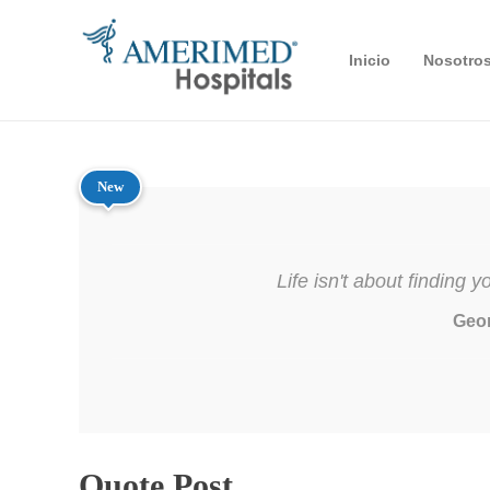
Inicio
Nosotro
New
Life isn't about finding y
Geo
Quote Post