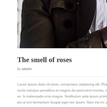
The smell of roses
by
admin
Lorem ipsum dolor sit amet, consectetur adipiscing elit. Pha
sociis natoque penatibus et magnis dis parturient montes, na
ex. In malesuada urna magna. Vestibulum ante ipsum primis i
dui ut orci fermentum feugiat eget nec ipsum. Nam est mi, 