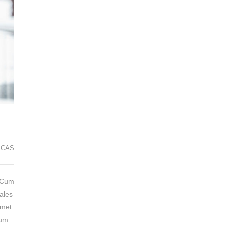
ICAS
. Cum
dales
amet
sum