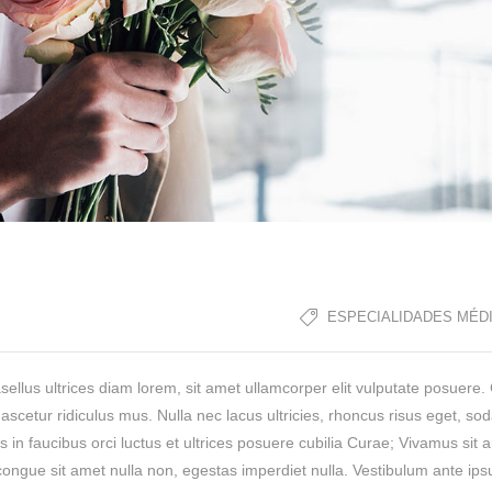
ESPECIALIDADES MÉD
sellus ultrices diam lorem, sit amet ullamcorper elit vulputate posuere
scetur ridiculus mus. Nulla nec lacus ultricies, rhoncus risus eget, so
n faucibus orci luctus et ultrices posuere cubilia Curae; Vivamus sit 
congue sit amet nulla non, egestas imperdiet nulla. Vestibulum ante ip