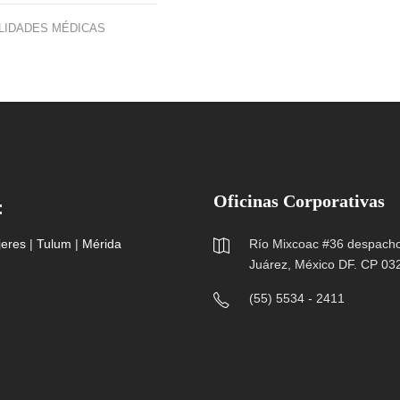
LIDADES MÉDICAS
Oficinas Corporativas
:
jeres
|
Tulum
|
Mérida
Río Mixcoac #36 despacho 
Juárez, México DF. CP 03
(55) 5534 - 2411