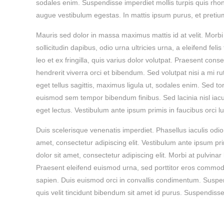
sodales enim. Suspendisse imperdiet mollis turpis quis rho
augue vestibulum egestas. In mattis ipsum purus, et pretium
Mauris sed dolor in massa maximus mattis id at velit. Morbi
sollicitudin dapibus, odio urna ultricies urna, a eleifend fe
leo et ex fringilla, quis varius dolor volutpat. Praesent cons
hendrerit viverra orci et bibendum. Sed volutpat nisi a mi 
eget tellus sagittis, maximus ligula ut, sodales enim. Sed tor
euismod sem tempor bibendum finibus. Sed lacinia nisl iacu
eget lectus. Vestibulum ante ipsum primis in faucibus orci lu
Duis scelerisque venenatis imperdiet. Phasellus iaculis odio
amet, consectetur adipiscing elit. Vestibulum ante ipsum pri
dolor sit amet, consectetur adipiscing elit. Morbi at pulvinar 
Praesent eleifend euismod urna, sed porttitor eros commodo 
sapien. Duis euismod orci in convallis condimentum. Suspendi
quis velit tincidunt bibendum sit amet id purus. Suspendisse 