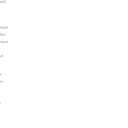
sed
esque
itur
esque
ut
t
um
s