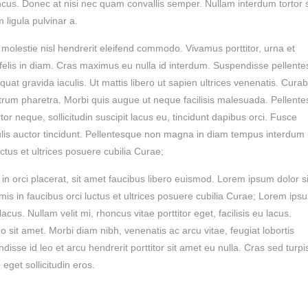
ncus. Donec at nisi nec quam convallis semper. Nullam interdum tortor 
 ligula pulvinar a.
 molestie nisl hendrerit eleifend commodo. Vivamus porttitor, urna et
lis felis in diam. Cras maximus eu nulla id interdum. Suspendisse pellent
equat gravida iaculis. Ut mattis libero ut sapien ultrices venenatis. Curab
rutrum pharetra. Morbi quis augue ut neque facilisis malesuada. Pellent
tor neque, sollicitudin suscipit lacus eu, tincidunt dapibus orci. Fusce
lis auctor tincidunt. Pellentesque non magna in diam tempus interdum 
ctus et ultrices posuere cubilia Curae;
 in orci placerat, sit amet faucibus libero euismod. Lorem ipsum dolor si
mis in faucibus orci luctus et ultrices posuere cubilia Curae; Lorem ips
lacus. Nullam velit mi, rhoncus vitae porttitor eget, facilisis eu lacus.
sit amet. Morbi diam nibh, venenatis ac arcu vitae, feugiat lobortis
sse id leo et arcu hendrerit porttitor sit amet eu nulla. Cras sed turpi
eget sollicitudin eros.