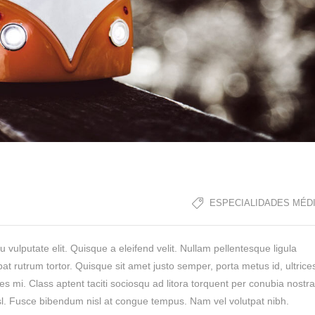
ESPECIALIDADES MÉD
u vulputate elit. Quisque a eleifend velit. Nullam pellentesque ligula
pat rutrum tortor. Quisque sit amet justo semper, porta metus id, ultrice
 mi. Class aptent taciti sociosqu ad litora torquent per conubia nostra
isl. Fusce bibendum nisl at congue tempus. Nam vel volutpat nibh.