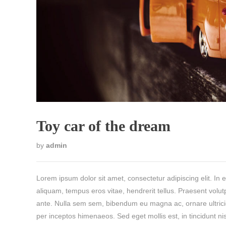
Toy car of the dream
by
admin
Lorem ipsum dolor sit amet, consectetur adipiscing elit. In e
aliquam, tempus eros vitae, hendrerit tellus. Praesent volut
ante. Nulla sem sem, bibendum eu magna ac, ornare ultricies
per inceptos himenaeos. Sed eget mollis est, in tincidunt n