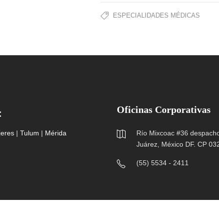
ESPECIALIDADES MÉDICAS
Oficinas Corporativas
:
jeres
|
Tulum
|
Mérida
Río Mixcoac #36 despacho 
Juárez, México DF. CP 03
(55) 5534 - 2411