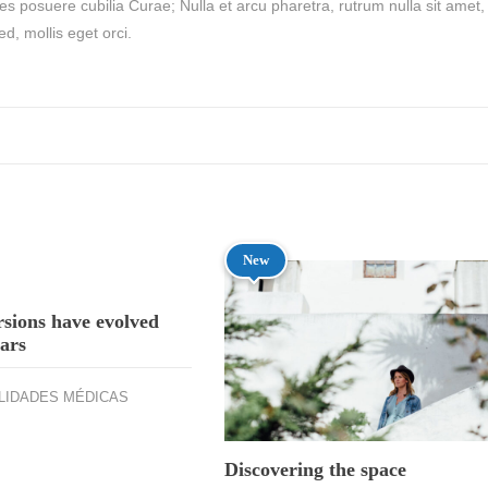
ces posuere cubilia Curae; Nulla et arcu pharetra, rutrum nulla sit amet,
d, mollis eget orci.
New
rsions have evolved
ears
LIDADES MÉDICAS
Discovering the space