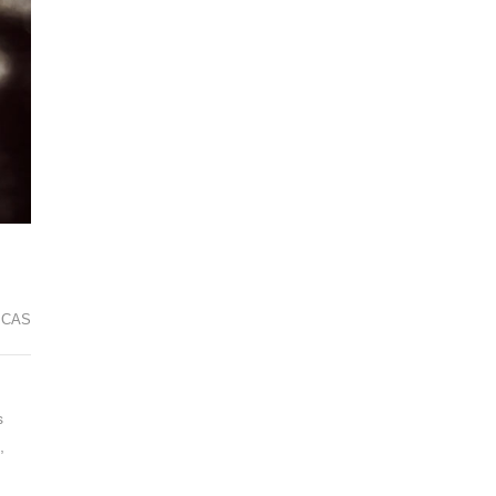
ICAS
s
,