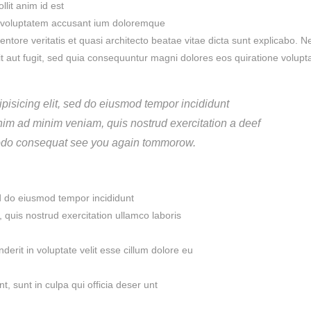
llit anim id est
it voluptatem accusant ium doloremque
ntore veritatis et quasi architecto beatae vitae dicta sunt explicabo. 
it aut fugit, sed quia consequuntur magni dolores eos quiratione volup
pisicing elit, sed do eiusmod tempor incididunt
enim ad minim veniam, quis nostrud exercitation a deef
mmodo consequat see you again tommorow.
ed do eiusmod tempor incididunt
quis nostrud exercitation ullamco laboris
rit in voluptate velit esse cillum dolore eu
t, sunt in culpa qui officia deser unt