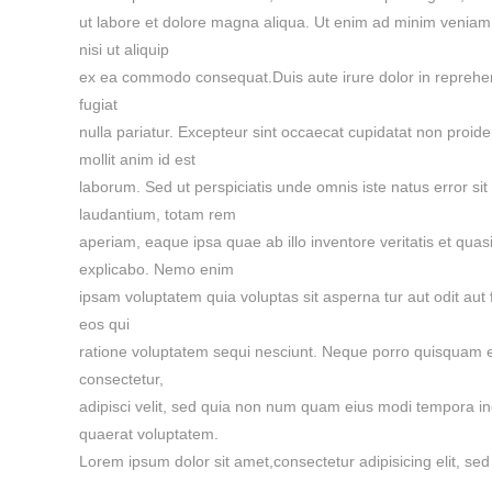
ut labore et dolore magna aliqua. Ut enim ad minim veniam, 
nisi ut aliquip
ex ea commodo consequat.Duis aute irure dolor in reprehende
fugiat
nulla pariatur. Excepteur sint occaecat cupidatat non proiden
mollit anim id est
laborum. Sed ut perspiciatis unde omnis iste natus error s
laudantium, totam rem
aperiam, eaque ipsa quae ab illo inventore veritatis et quasi
explicabo. Nemo enim
ipsam voluptatem quia voluptas sit asperna tur aut odit aut
eos qui
ratione voluptatem sequi nesciunt. Neque porro quisquam es
consectetur,
adipisci velit, sed quia non num quam eius modi tempora i
quaerat voluptatem.
Lorem ipsum dolor sit amet,consectetur adipisicing elit, sed