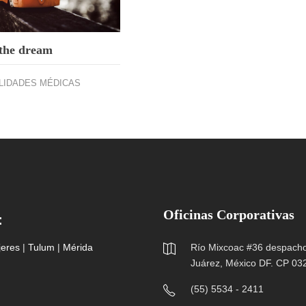
 the dream
LIDADES MÉDICAS
Oficinas Corporativas
:
jeres
|
Tulum
|
Mérida
Río Mixcoac #36 despacho 
Juárez, México DF. CP 03
(55) 5534 - 2411