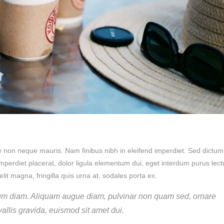
 non neque mauris. Nam finibus nibh in eleifend imperdiet. Sed dictum
mperdiet placerat, dolor ligula elementum dui, eget interdum purus lect
elit magna, fringilla quis urna at, sodales porta ex.
um diam. Aliquam augue diam, pulvinar non quam sed, ornare
nvallis gravida, euismod sit amet dui.