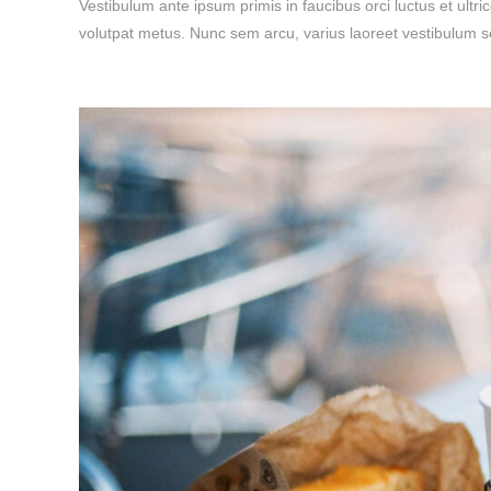
Vestibulum ante ipsum primis in faucibus orci luctus et ultri
volutpat metus. Nunc sem arcu, varius laoreet vestibulum se