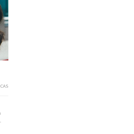
ICAS
s
,