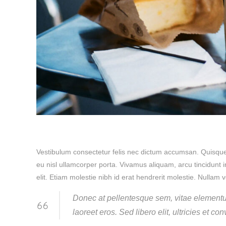
Vestibulum consectetur felis nec dictum accumsan. Quisque
eu nisl ullamcorper porta. Vivamus aliquam, arcu tincidunt i
elit. Etiam molestie nibh id erat hendrerit molestie. Nullam v
Donec at pellentesque sem, vitae element
laoreet eros. Sed libero elit, ultricies et co