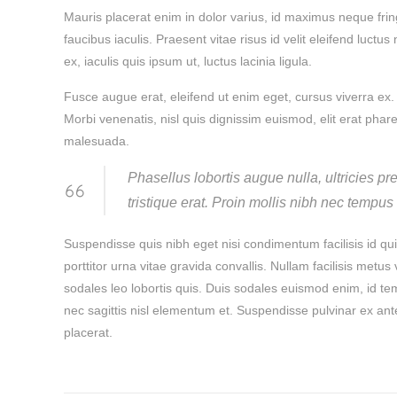
Mauris placerat enim in dolor varius, id maximus neque fringi
faucibus iaculis. Praesent vitae risus id velit eleifend luc
ex, iaculis quis ipsum ut, luctus lacinia ligula.
Fusce augue erat, eleifend ut enim eget, cursus viverra ex. 
Morbi venenatis, nisl quis dignissim euismod, elit erat pharet
malesuada.
Phasellus lobortis augue nulla, ultricies pr
tristique erat. Proin mollis nibh nec tempu
Suspendisse quis nibh eget nisi condimentum facilisis id qui
porttitor urna vitae gravida convallis. Nullam facilisis metu
sodales leo lobortis quis. Duis sodales euismod enim, id tem
nec sagittis nisl elementum et. Suspendisse pulvinar ex an
placerat.