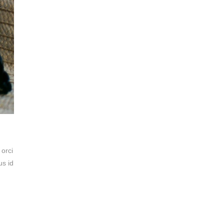
 orci
us id