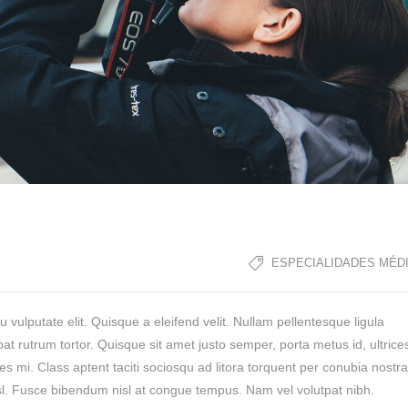
ESPECIALIDADES MÉD
u vulputate elit. Quisque a eleifend velit. Nullam pellentesque ligula
pat rutrum tortor. Quisque sit amet justo semper, porta metus id, ultrice
 mi. Class aptent taciti sociosqu ad litora torquent per conubia nostra
isl. Fusce bibendum nisl at congue tempus. Nam vel volutpat nibh.