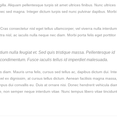
lla. Aliquam pellentesque turpis sit amet ultrices finibus. Nunc ultrices
tus nec sed magna. Integer dictum turpis sed nunc pulvinar dapibus. Morbi
Cras consectetur nisl eget tellus ullamcorper, vel viverra nulla interdum
ra nisl, ac iaculis nulla neque nec diam. Morbi porta felis eget porttitor
etium nulla feugiat et. Sed quis tristique massa. Pellentesque id
s condimentum. Fusce iaculis tellus id imperdiet malesuada.
s diam. Mauris urna felis, cursus sed tellus ac, dapibus dictum dui. Int
s vel ex dignissim, at cursus tellus dictum. Aenean facilisis magna massa,
pus dui convallis eu. Duis at ornare nisi. Donec hendrerit vehicula dia
te, non semper neque interdum vitae. Nunc tempus libero vitae tincidun